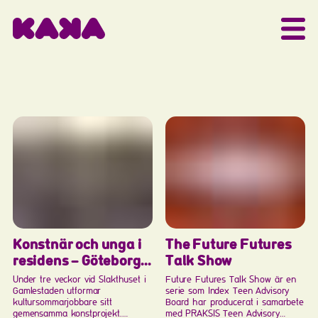
The Future Futures
Konstnär och unga i
Talk Show
residens – Göteborgs
Konsthall och KAKA i
Future Futures Talk Show är en
Under tre veckor vid Slakthuset i
serie som Index Teen Advisory
Gamlestaden utformar
nytt samarbete
Board har producerat i samarbete
kultursommarjobbare sitt
med PRAKSIS Teen Advisory
gemensamma konstprojekt.