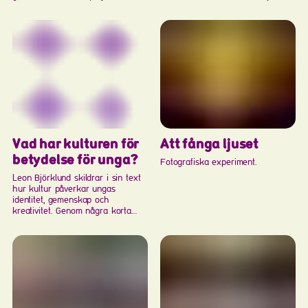
Board (Norge) och PUBLICS Youth
Arbetet görs utan krav på
Advisory Board (Finland). De tre
förkunskaper, med nyfikenhet,
styrelserna arbetade under ett år
utifrån egna erfarenheter och i
med att utforska film och video
kraft i varandras kreativitet.
inom konsten. I november 2024
möttes de för en konferens i
Stockholm och spelade in tre
avsnitt där konstnärer, experter
och styrelsemedlemmar diskuterar
representation och makt i rörlig
bild-produktion och reflekterar
kring hur institutioner kan...
Att fånga ljuset
Vad har kulturen för
betydelse för unga?
Fotografiska experiment.
Leon Björklund skildrar i sin text
hur kultur påverkar ungas
identitet, gemenskap och
kreativitet. Genom några korta
intervjuer får han syn på vilken
viktig roll kultur kan ha – och hur
världen skulle te sig utan den.