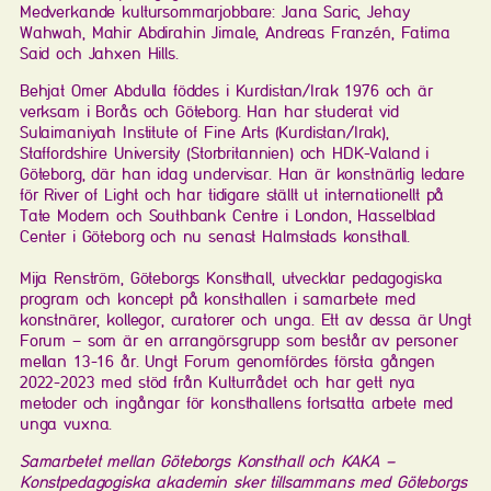
Medverkande kultursommarjobbare: Jana Saric, Jehay
Wahwah, Mahir Abdirahin Jimale, Andreas Franzén, Fatima
Said och Jahxen Hills.
Behjat Omer Abdulla föddes i Kurdistan/Irak 1976 och är
verksam i Borås och Göteborg. Han har studerat vid
Sulaimaniyah Institute of Fine Arts (Kurdistan/Irak),
Staffordshire University (Storbritannien) och HDK-Valand i
Göteborg, där han idag undervisar. Han är konstnärlig ledare
för River of Light och har tidigare ställt ut internationellt på
Tate Modern och Southbank Centre i London, Hasselblad
Center i Göteborg och nu senast Halmstads konsthall.
Mija Renström, Göteborgs Konsthall, utvecklar pedagogiska
program och koncept på konsthallen i samarbete med
konstnärer, kollegor, curatorer och unga. Ett av dessa är Ungt
Forum – som är en arrangörsgrupp som består av personer
mellan 13-16 år. Ungt Forum genomfördes första gången
2022-2023 med stöd från Kulturrådet och har gett nya
metoder och ingångar för konsthallens fortsatta arbete med
unga vuxna.
Samarbetet mellan Göteborgs Konsthall och KAKA –
Konstpedagogiska akademin sker tillsammans med Göteborgs