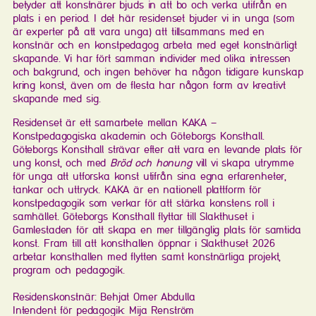
betyder att konstnärer bjuds in att bo och verka utifrån en
plats i en period. I det här residenset bjuder vi in unga (som
är experter på att vara unga) att tillsammans med en
konstnär och en konstpedagog arbeta med eget konstnärligt
skapande. Vi har fört samman individer med olika intressen
och bakgrund, och ingen behöver ha någon tidigare kunskap
kring konst, även om de flesta har någon form av kreativt
skapande med sig.
Residenset är ett samarbete mellan KAKA –
Konstpedagogiska akademin och Göteborgs Konsthall.
Göteborgs Konsthall strävar efter att vara en levande plats för
ung konst, och med
Bröd och honung
vill vi skapa utrymme
för unga att utforska konst utifrån sina egna erfarenheter,
tankar och uttryck. KAKA är en nationell plattform för
konstpedagogik som verkar för att stärka konstens roll i
samhället. Göteborgs Konsthall
flyttar till Slakthuset i
Gamlestaden för att skapa en mer tillgänglig plats för samtida
konst. Fram till att konsthallen öppnar i Slakthuset 2026
arbetar konsthallen med flytten samt konstnärliga projekt,
program och pedagogik.
Residenskonstnär: Behjat Omer Abdulla
Intendent för pedagogik: Mija Renström