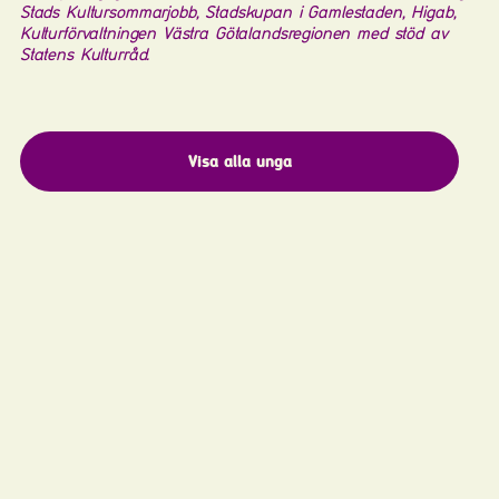
Stads Kultursommarjobb, Stadskupan i Gamlestaden, Higab,
Kulturförvaltningen Västra Götalandsregionen med stöd av
Statens Kulturråd.
Visa alla unga
Copyright
Konstpedagogik
,
2026
Följ oss på
Instagram
KAKA samarbetar med Konstfrämjandet