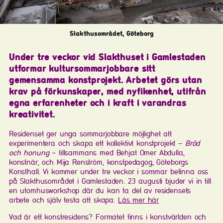
Slakthusområdet, Göteborg
Under tre veckor vid Slakthuset i Gamlestaden
utformar kultursommarjobbare sitt
gemensamma konstprojekt. Arbetet görs utan
krav på förkunskaper, med nyfikenhet, utifrån
egna erfarenheter och i kraft i varandras
kreativitet.
Residenset ger unga sommarjobbare möjlighet att
experimentera och skapa ett kollektivt konstprojekt –
Bröd
och honung
– tillsammans med Behjat Omer Abdulla,
konstnär, och Mija Renström, konstpedagog, Göteborgs
Konsthall. Vi kommer under tre veckor i sommar befinna oss
på Slakthusområdet i Gamlestaden. 23 augusti bjuder vi in till
en utomhusworkshop där du kan ta del av residensets
arbete och själv testa att skapa.
Läs mer här
Vad är ett konstresidens? Formatet finns i konstvärlden och