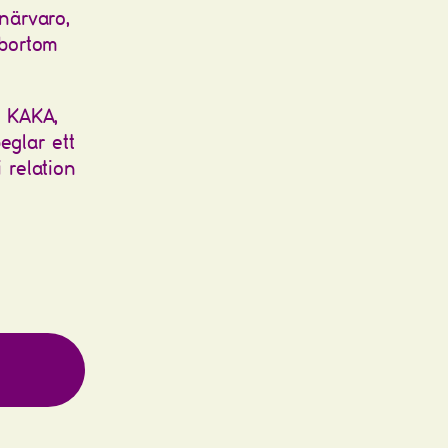
närvaro,
bortom
i KAKA,
eglar ett
 relation