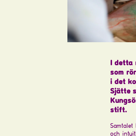
I detta
som rö
i det k
Sjätte 
Kungsö
stift.
Samtalet 
och intui