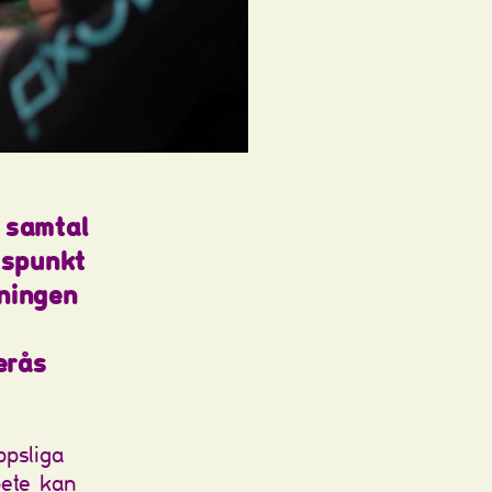
t samtal
gspunkt
ningen
erås
ppsliga
bete kan