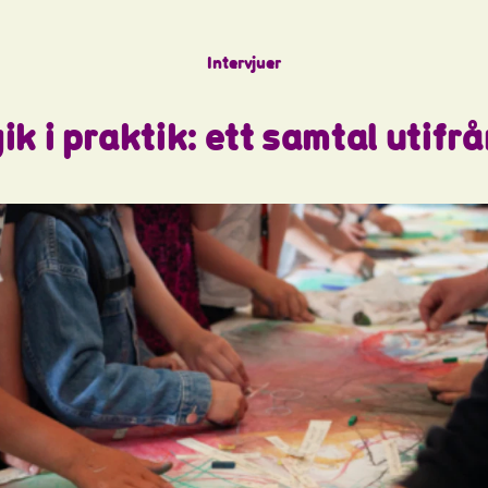
I
n
t
e
r
v
j
u
e
r
 i praktik: ett samtal utifrå