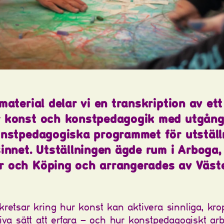
 material delar vi en transkription av et
r konst och konstpedagogik med utgån
onstpedagogiska programmet för utställ
sinnet. Utställningen ägde rum i Arboga,
r och Köping och arrangerades av Väst
kretsar kring hur konst kan aktivera sinnliga, kro
tiva sätt att erfara – och hur konstpedagogiskt ar