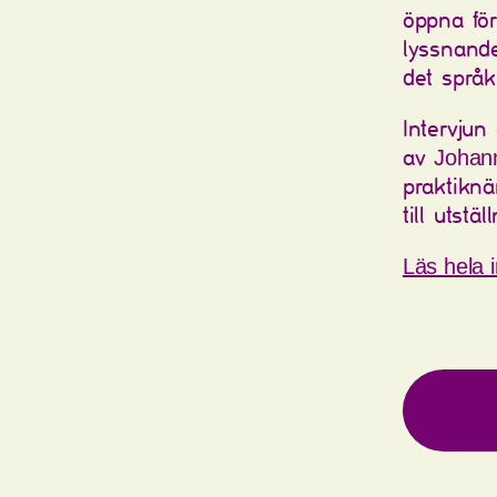
öppna för
lyssnand
det språkl
Intervjun
av
Johan
praktiknä
till utstä
Läs hela i